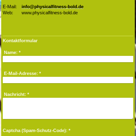
E-Mail:
info@physicalfitness-bold.de
Web: www.physicalfitness-bold.de
Kontaktformular
Name:
*
E-Mail-Adresse:
*
Nachricht:
*
Captcha (Spam-Schutz-Code): *